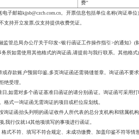
费”
邮箱kjjsb@czcb.com.cn。开票信息包括单位名称
(询证单位
不支持开立发票,仅支持提供收费凭证。
监管总局办公厅关于印发<银行函证工作操作指引>的通知》(财办[
事务所
如需使用其他格式
的
询证函,请提前与我行联系
。其他格式
章或
存款账户
预留印鉴,多页询证函还需骑缝签章。询证函不要
拒绝受理。
准日
,如需对多个函证基准日函证的请分别函证
。询证函可采用打
。格式一询证函无需询证的项目或栏位应划线。
按询证函抬头列明的
函证收件人
所代表的总分支机构和辖属机
项
,我行仅就1
4
其他项填写的事项进行函证。
格式不符、填写不符合规定、未成功缴费、加盖印鉴不符等情形