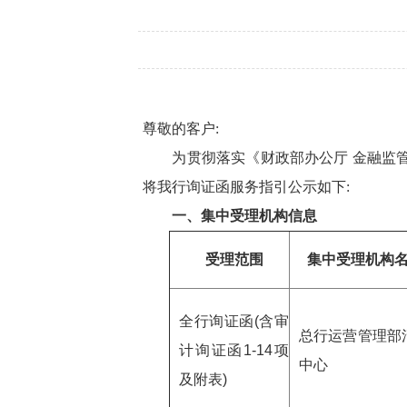
尊敬的客户:
为贯彻落实《财政部办公厅
金融监管
将我行询证函服务指引公示如下:
一、集中受理机构信息
受理范围
集中受理机构
全行询证
函
(含
审
总行运营管理部
计询证函
1-14项
中心
及附表)