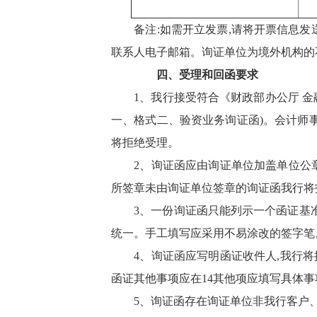
备注:
如需开立发票,请将开票信息发送电子
联系人电子邮箱。
询证单位为境外机构的
四、受理和回函要求
1、我行接受符合《财政部办公厅 金融
一
、
格式二、
验资业务询证函
)。
会计师
将
拒绝受理。
2、询证函应由询证单位加盖单位公
所签章
未由询证单位签章
的询证函我行
将
3
、
一份询证函只能列示一个函证基
统一。手工填写应采用不易涂改的签字笔
4、
询证函应写明函证收件人,
我行将
函证
其他
事项应在1
4
其他
项应填写具体事
5、询证函存在询证单位非我行客户、