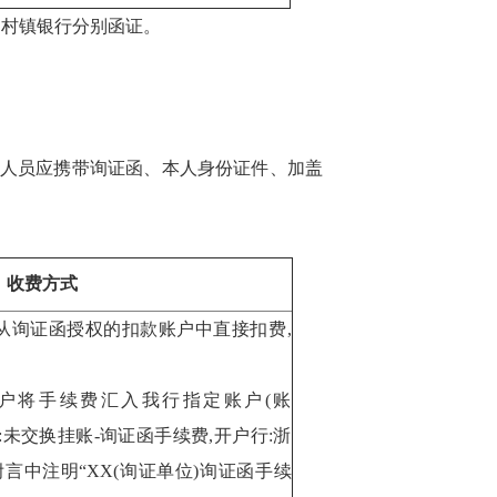
村镇银行分别函证。
函人员应
携带询证函、本人
身份证件
、
加盖
收费方式
从询证函授权的扣款账户中直接扣费,
户将手续费汇入我行指定账户(账
88,户名:未交换挂账-询证函手续费,开户行:浙
附言中注明“XX
(询证单位)
询证函手续