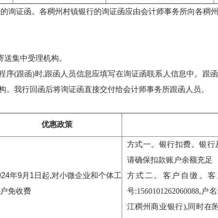
的询证函。各稠州村镇银行的询证函应由会计师事务所向各稠州
寄送集中受理机构。
程序(跟函)时,跟函人员信息应填写在询证函联系人信息中。跟
构
。我行回函后将询证函直接交付给会计师事务所跟函人员。
优惠政策
方式一。银行扣费。银行
请确保扣款账户余额充足
024年9月1日起,对小微企业和个体工
方式二。客户自缴。客
户免收费
号:15601012620600
江稠州商业银行),同时在