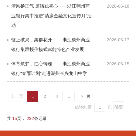
清风扬正气 廉洁践初心——浙江稠州商
2026-06-18
业银行集中推进“清廉金融文化宣传月”活
动
链上破局，集群花开 ——浙江稠州商业
2026-06-17
银行集群授信模式赋能特色产业发展
体育筑梦，红心铸魂 ——浙江稠州商业
2026-06-15
银行“春雨计划”走进湖州长兴龙山中学
上一页
1
2
3
...
下一页
跳转到第
页
共
15
页，
292
条记录