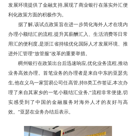
发展环境提供了金融支持,展现了商业银行在落实外汇便
利化政策方面的积极作为。
据了解,该试点政策旨在进一步简化海外人才在境内
办理小额结汇的流程,提升其薪酬汇入、生活消费等日常
用汇的便利度,是浙江省持续优化国际人才发展环境、推
进外汇管理“放管服”改革的重要举措。
稠州银行在政策出台后迅速响应,优化业务流程,
推动
业务高效办理
。
首笔业务的办理者
是来自中东的亚瑟先
生,他在义乌一家贸易公司任高管
,
持B类工作签证
,
本次
办
理了来自其家乡的一笔小额结汇业务
,“
流程非常便捷,切
实感受到了
中国的
金融服务对海外人才的友好与高
效。
”
亚瑟
在业务办结后表示
。