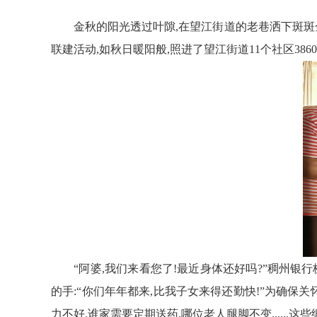
金秋的阳光透过叶隙,在望江街道的老巷洒下斑斑
联建活动,如秋日暖阳般
,
照进
了望江街道
11个社区386
“
阿
婆
,我们来看您了!最近身体还好吗?
”
稠州银行
的手:“你们年年都来,比我
子女
来得还勤快!”为确保关
力不好,谁家需要定期送药
,
哪位老人腿脚不变
....