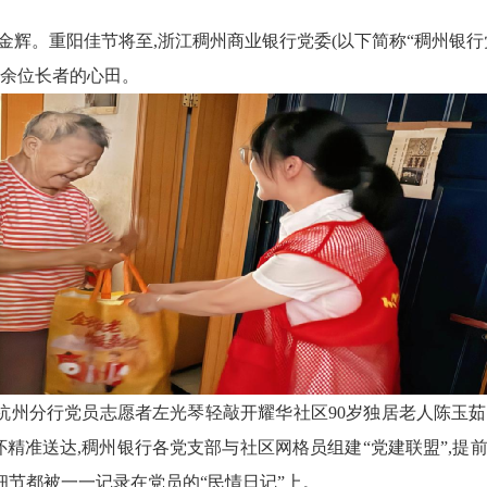
金辉。重阳佳节将至,
浙江稠州商业银行
党委
(以下简称
“稠州银行
0余位
长者
的心田。
杭州分行
党员志愿者左光琴轻敲开
耀华
社区9
0
岁独居老人陈
玉茹
怀精准送达,
稠州银行
各党支部与社区网格员组建“党建联盟”,提
..这些细节都被一一记录在党员的“民情日记”上。