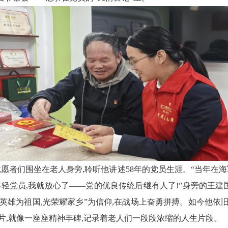
愿者们围坐在老人身旁,聆听他讲述58年的党员生涯。“当年在海
年轻党员,我就放心了——党的优良传统后继有人了!”
身旁的王建
“英雄为祖国,光荣耀家乡”为信仰,在战场上奋
勇
拼搏。如今他依
片,就像一座座精神丰碑,记录着老人们一段段浓缩的人生片段。