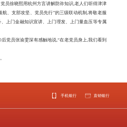
。党员徐晓熙用杭州方言讲解防诈知识,老人们听得津津
领航、支部攻坚、党员先行”的三级联动机制,将敬老服
务、
上门金融知识宣讲、上门理发、上门量血压
等专属
0后党员张渝雯
深有感触地说,“在老党员身上,我们看到
景。
手机银行
直销银行