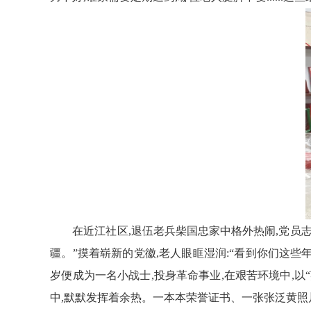
在近江社区,退伍老兵柴国忠家中格外热闹
,
党员志
疆。”摸着崭新的党徽,老人眼眶湿润:“看到你们这些
岁便
成为一名小
战士,投身革命事业,在艰苦环境中,以
中,默默发挥着余热。一本本荣誉证书、一张张泛黄照