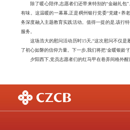
除了暖心陪伴,志愿者们还带来特别的“金融礼包
有味。这温暖的一
幕幕
,正是稠州银行党委“党建+养
务深度融入主题教育实践活动。值得一提的是,
该行
特
服务。
这场浩大的慰问活动历时15天,
“这次慰问不仅是
了初心如磐的信仰力量。下一步,我们将把‘金暖银龄’
夕阳西下,党员志愿者们的红马甲在巷弄间格外醒目