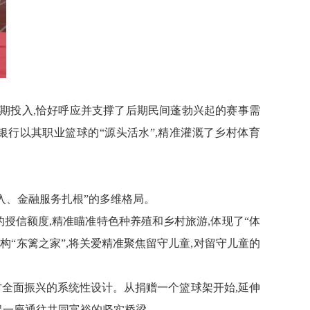
前期投入,恰好呼应并支撑了后期民间蓬勃兴起的赛事需
银行以其职业篮球的“源头活水”,精准灌溉了乡村体育
入、金融服务扎根”的多维格局。
万元的授信额度,精准瞄准特色种养殖和乡村旅游,体现了“体
构“东篱之家”,将关爱精准聚焦留守儿童,对留守儿童的
村全面振兴的系统性设计。从捐赠一个篮球架开始,延伸
起一座通往共同富裕的坚实桥梁。