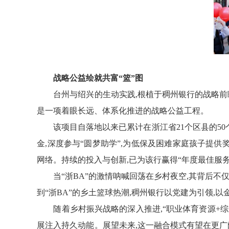
战略公益绘就共富“篮”图
台州与绍兴的生动实践,根植于稠州银行的战略
前
是一项着眼长远
、
体系化推进的
战略公益
工程。
该项目自落地以来
已累计在
浙江
省
21
个区县的
50
金,深度参与“圆梦助学”,
为
低保及
困难
家庭孩子提供
网络。持续的投入与创新,已为该行赢得“年度最佳服务
当“浙BA”的激情呐喊回荡在乡村夜空,其背后
到
“
浙BA
”
的乡土
篮球
热
潮
,稠州银行以党建为引领,以
随着乡村振兴战略的深入推进,“职业体育资源+
展注入持久动能。展望未来,这一融合模式有望在更广