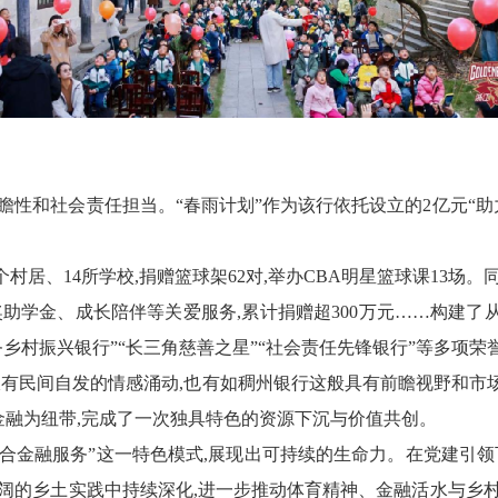
瞻性和社会责任担当
。“春雨计划”作为该行依托设立的
2亿元
“
个村居、
14所学校,
捐赠篮球架62对,举办
CBA
明星篮球课13场
。
奖助学金、成长陪伴等关爱服务
,
累计捐赠超300万元
……
构建了
乡村振兴银行”“长三角慈善之星”
“
社会责任先锋银行”
等多项荣
不仅有民间自发的情感涌动,也有如稠州银行这般具有前瞻视野和市
金融为纽带,完成了一次独具特色的资源下
沉
与价值共创。
综合金融服务”这一特色模式,展现出可持续的生命力。在党建引领
阔的乡土实践中持续深化,进一步推动体育精神、金融活水与乡