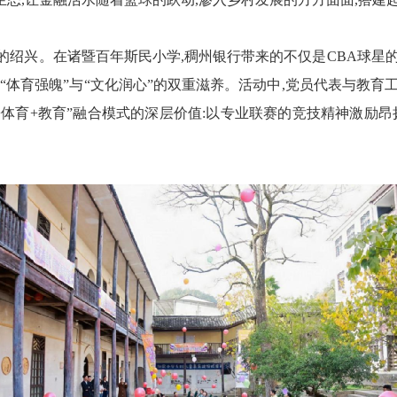
厚的绍兴。在诸暨百年斯民小学,稠州银行带来的不仅是CBA球星
了“体育强魄”与“文化润心”的双重滋养。活动中,党员代表与教
体育+教育”融合模式
的深层价值
:以
专业
联赛的竞技精神激励昂