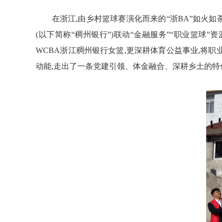
在浙江,由乡村篮球赛演化而来的“浙BA”如火
(
以下简称“稠州银行”)
联动
“金融
服务
”
“
职业篮球”
资
WCBA浙江稠州银行女篮,更深耕体育公益
事业
,将职
动能,走出了一条党建引领、体金融合、深耕乡土的特