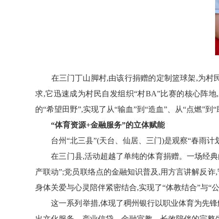
在三门丁山脚村,
由该行
捐赠的
定制
篮球架,为村
求
,
它迅速成为村民自发组织“村BA”比赛的核心阵
的“希望田野”,实现了从“输血”到“造血”、从“点燃”到
“体育资源+金融服务”的立体赋能
台州“北三县”
(
天台、仙居、三门)
是观察“春雨计
在三门县,活动超越了单纯的体育捐赠。一场经典
产联动”;党员联络点的金融知识普及,用方言讲解反诈
身体关爱与心灵陪伴紧密结合
,
实现了“体教结合”与“
这一系列举措,体现了稠州银行以职业体育为先锋
出文化服务、产业信贷、金融宣教、长效陪伴的完整生