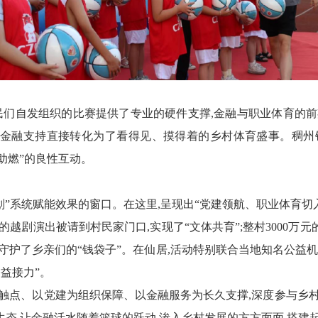
民们自发组织的比赛提供了专业的硬件支撑,金融与职业体育的
地,金融支持直接转化为了看得见、摸得着的乡村体育盛事。稠州
“助燃”的良性互动。
划”系统赋能效果的窗口。在这里,呈现出“党建领航、职业体育切
的越剧演出被请到村民家门口,实现了“文体
共育
”;整村3000
,守护了乡亲们的“钱袋子”。在仙居,活动特别联合
当
地知名公益机
公益接力”。
触点、以党建为组织保障、以金融服务为长久支撑,深度参与乡
态,让金融活水随着篮球的跃动,渗入乡村发展的方方面面,搭建