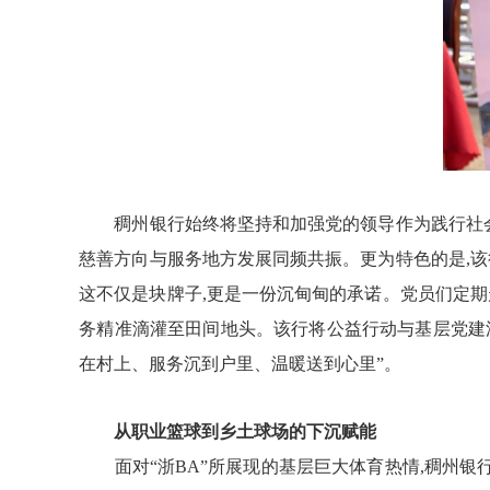
稠州银行始终将坚持和加强党的领导作为践行社会
慈善
方向与服务地方发展同频共振。更为特色的是,该
这不仅是块牌子,更是一份沉甸甸的承诺。党员们定期
务
精准滴灌至田间地头。
该
行将公益行动与基层党建
在村上、服务沉到户里、温暖送到心里”。
从职业
篮球
到乡土球场的下沉
赋能
面对“浙BA”所展现的基层巨大体育热情,稠州银