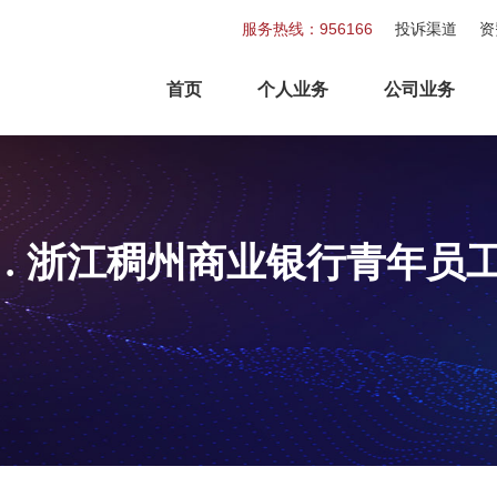
服务热线：956166
投诉渠道
资
首页
个人业务
公司业务
”…… 浙江稠州商业银行青年