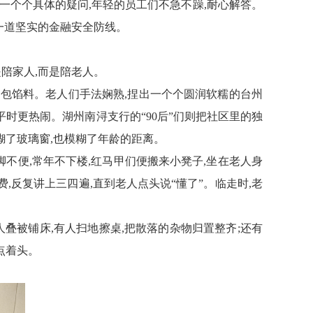
对一个个具体的疑问,年轻的员工们不急不躁,耐心解答。
了一道坚实的金融安全防线。
是陪家人,而是陪老人。
、包馅料。老人们手法娴熟,捏出一个个圆润软糯的台州
时更热闹。湖州南浔支行的“90后”们
则
把社区里的独
糊了玻璃窗,也模糊了年龄的距离。
不便,常年不下楼,
红马甲
们便搬来小凳子,坐在老人身
,反复讲上三四遍,直到老人点头说“懂了”。临走时,老
人叠被铺床,有人扫地擦桌,把散落的杂物归置整齐;还有
点着头。