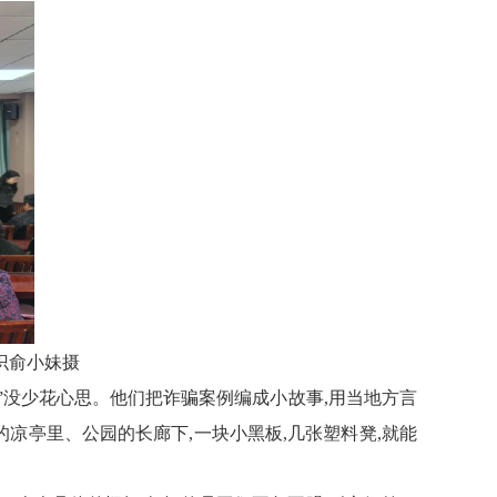
识俞小妹摄
后”没少花心思。他们把诈骗案例编成小故事,用当地方言
凉亭里、公园的长廊下,一块小黑板,几张塑料凳,就能