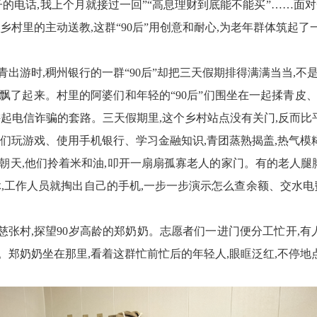
子的电话,我上个月就接过一回”“高息理财到底能不能买”……面
、乡村
里的主动送教,这群“90后”用创意和耐心,为老年群体筑起
出游时,稠州银行的一群“90后”却把三天假期排得满满当当
,
不
飘了起来。村里的阿婆们和年轻的“90后”们围坐在一起揉青皮
起电信诈骗的套路。三天假期里,这个乡村站点没有关门,反而比平
他们玩游戏、使用手机银行、学习金融知识,
青团蒸熟揭盖,热气模
朝天
,
他们
拎着米和油,叩开一扇扇
孤寡
老人的家门。有的老人腿脚
,工作人员就掏出自己的手机,一步一步演示怎么查余额、交水电费
慈张村,探望90岁高龄的郑奶奶。志愿者们一进门便分工忙开,有
。郑奶奶坐在那里,看着这群忙前忙后的年轻人,眼眶泛红,不停地