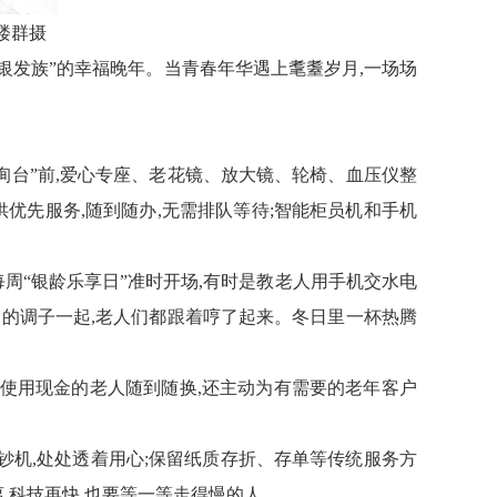
楼群摄
护“银发族”的幸福晚年。当青春年华遇上耄耋岁月,一场场
询台”
前
,爱心专座、老花镜、放大镜、轮椅、血压仪
整
优先服务,随到随办,无需排队等待;智能
柜员机和手机
每周“银龄乐享日”准时开场
,
有时是教老人用手机交水电
的调子一起,老人
们
都跟着哼了起来。冬日里一杯热腾
惯使用现金的老人随到随换
,
还主动为有需要的老年客户
钞机
,
处处透着用心
;
保留纸质存折、存单等传统服务方
离
,
科技再快,也要等一等走得慢的人。