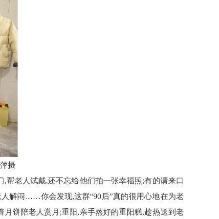
萍摄
门,帮老人试戴,还
不忘给
他们拍
一张
幸福照;
有的
请来口
老人解闷
……你会发现,这群“90后”真的很用心地在为老
着月饼陪老人赏月;重阳,亲手蒸好的重阳糕,趁热送到老