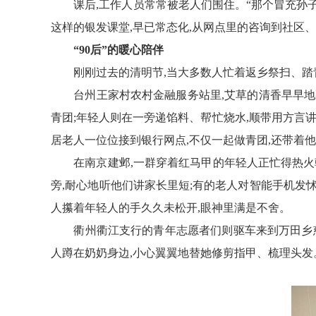
课后,工作人员常常被老人们围住。“那个冒充孙
这样的银发课堂,早已常态化
,
从网点里的
咨询到社区
“90后”的暖心陪伴
刚刚过去的清明节,当大多数人忙着返乡祭扫、踏青
台州王家村农村金融服务站里,艾草的清香早早地
青团;年轻人则在一旁递馅料、帮忙烧水,顺带用方言讲
居老人一
位位
接到
银行
网点
,
不仅一起做青团,还带着
在南京建邺,
一群穿着红马甲的年轻人正忙得热火
旁,耐心地听他们讲家长里短;有的老人对智能手机发怵
人攥着
年轻人
的手
久久未
松开,眼神里满是不舍。
衢州衢江支行的
青年志愿者们
则驱车来到万田乡
人蹲在奶奶身边,小心翼翼地替她修剪指甲、梳理头发