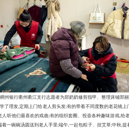
稠州银行衢州衢江支行志愿者为郑奶奶修剪指甲、整理床铺
郑丽
学了理发,定期上门给老人剪头发;
有的
带着
不同度数的
老花镜上
老人听他们最喜欢的戏曲;有的组织套圈、投壶各种趣味游戏,给
端着一碗碗汤圆送到老人手里;端午,
一起
包粽子、挂艾草;中秋,提