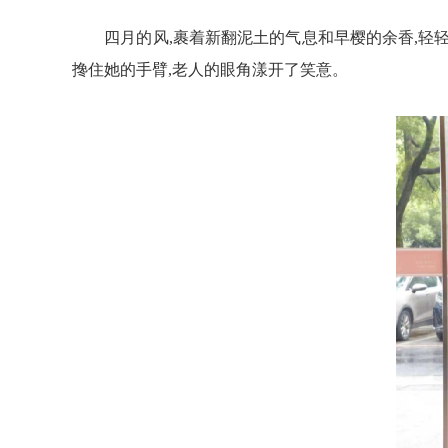
四月的风,裹着新翻泥土的气息和早樱的余香,轻
搀住她的手臂,老人的眼角漾开了笑意
。