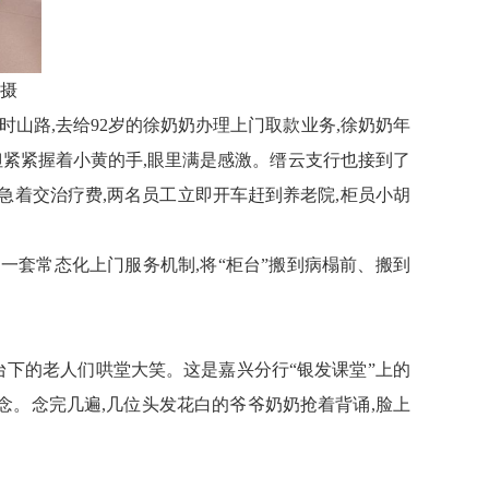
摄
时山路,去给92岁的徐奶奶办理上门取款业务,徐奶奶年
,但紧紧握着小黄的手,眼里满是感激。缙云支行也接到了
又急着交治疗费,两名员工立即开车赶到养老院,柜员小胡
了一套常态化上门服务机制,将“柜台”搬到病榻前、搬到
台下的老人们哄堂大笑。这是嘉兴分行“银发课堂”上的
念。念完
几
遍,几位头发花白的
爷爷奶奶抢着背诵
,脸上