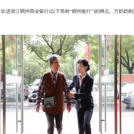
轻吹进
浙江稠州商业
银行
(
以下简称“稠州银行”)的
网点。
万奶奶
刚