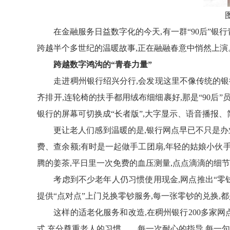
在金融服务日益数字化的今天,有一群“90后”银
跨越半个多世纪的温暖故事,正在融融春意中悄然上演
跨越数字鸿沟的“青春力量”
走进
稠州银行绍兴分行
,会发现这里不像传统的银
齐
排开,连轮椅的扶手都用绒布细细裹好
,
那是“90后
银行
的屏幕
可切换成
“
长者
版”,大字显示、语音播报、
更让老人们感到温暖的是,
银行
网点早已不只是办
费、查余额;有时是一起做手工团扇,年轻的姑娘小伙手
腾的姜茶,平日里一次免费的血压测量,点点滴滴的细节
考虑到不少老年人仍习惯使用现金
,
网点
推出“零
提供“点对点”上门兑换零钞
服务
,每一张零钞的兑换,
这样的适老化
服务和
改造,在稠州银行200多家
式,充分尊重
老人的习惯
……
每一次耐心的指导,每一