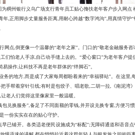
图为稠州银行义乌广场支行青年员工贴心搀扶老年客户步入网点 
行青年,正用脚步丈量服务距离,用耐心跨越“数字鸿沟”,用真情守
。
行网点,倒更像一个温馨的“老年之家”。门口的“敬老金融服务咨
”员工们怕老人手凉,自己动手缝上去的。
“
爱心窗口
”
为老年客户提供
简易操作,让科技不再是老年群体的“绊脚石”。
业务的地方,而是成了大家每周都盼着来的“幸福驿站”。
在这里,
把手帮着穿针引线;有时是包饺子、唱老歌,二胡一拉,《南泥湾》
,让老人们觉得这里
像
家里
一般温
暖。
钱包兑换服务”,
备足了不同面额
的
零钱,
并
开设兑换专窗,方便习
都是一份实实在在的贴心守护
。
网点早已铺开。各类
适老
便民设施
成为“标配”
;
无障碍通道和语音点
句放慢语速的讲解,都在悄悄拉近着这群年轻人与银发族之间的距