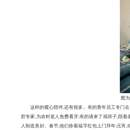
图
为
这样的
暖心
陪伴,还有很多。
有的青年
员工
专门去
腔专家,为农村老人免费看牙;
有的请来了戏班子,陪着
人制造美好。春节,他们拎着
福字红包
上门拜年;元宵,