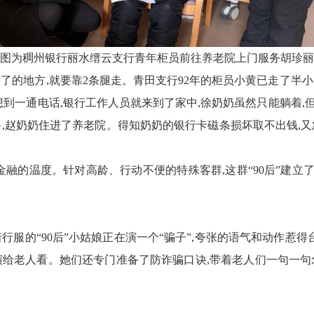
图为稠州银行丽水缙云支行青年
柜员前往养老院上门服务胡珍丽
了的地方,就要靠2条腿走。青田支行92年的柜员小黄已走了半小
想到一通电话,银行工作人员就来到了家中,徐奶奶虽然只能躺着
料,赵奶奶住进了养老院。得知奶奶的银行卡磁条损坏取不出钱,
金融的温度。针对高龄、行动不便的特殊客群,这群“90后”建立
行服的“90后”小
姑娘
正在演一个“骗子”,夸张的语气和动作惹得
演
给老人看。
她们还
专门准备了防诈骗
口诀
,带着老人们一句一句