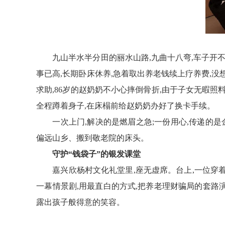
九山半水半分田的丽水
山路,九曲十八弯
,
车子开不
事已高,长期卧床休养,急着取出养老钱续上疗养费,没
求助,86岁的赵奶奶不小心摔倒骨折,由于子女无暇照
全程蹲着身子,在床榻前给赵奶奶办好了换卡手续。
一次上门,解决的是燃眉之急;一份用心,传递的是
偏远山乡
、搬到敬老院的床头。
守护“钱袋子”的银发课堂
嘉兴欣杨村文化礼堂里,座无虚席。台上,
一位
穿着
一幕情景剧
,
用最直白的方式,把养老理财骗局的套路
露出孩子般得意的笑容。