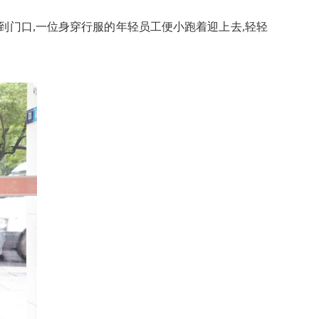
到门口,
一位
身穿行服的年轻
员工便
小跑着迎上去,
轻轻