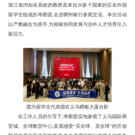
浙江
省内知名高校
的
教师及来自
30多个国家
的
百名外国
留学生组成的考察团,走进稠州银行参观交流。本次活动
以产教融合为抓手,为校银协同发展与涉外人才培养注入
新活力。
图为留学生代表团在义乌稠银大厦合影
在工作人员的引导下,
考察团
实地参观了
义乌国际商
贸城、全球数贸中心,直观感受“买全球、卖全球”的开放