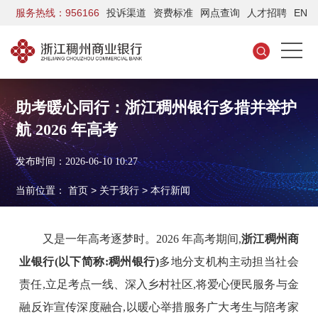
服务热线：956166
投诉渠道
资费标准
网点查询
人才招聘
EN
助考暖心同行：浙江稠州银行多措并举护
航 2026 年高考
发布时间：2026-06-10 10:27
当前位置：
首页
>
关于我行
>
本行新闻
又是一年
高考逐梦
时
。2026 年高考期间,
浙江稠州商
业银行
(以下简称:稠州银行)
多地分支机构主动担当社会
责任,立足考点一线、深入乡村社区,将爱心便民服务与金
融反诈宣传深度融合,以暖心举措服务广大考生与陪考家