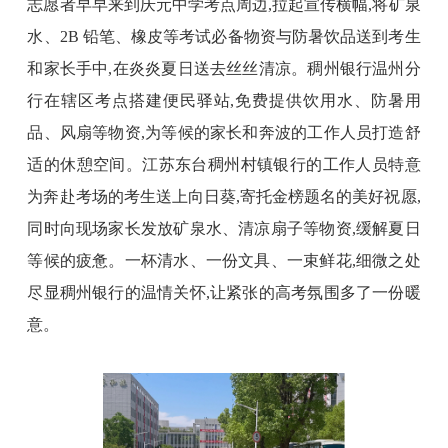
志愿者早早来到庆元中学考点周边,拉起宣传横幅,将矿泉
水、2B 铅笔、橡皮等考试必备物资与防暑饮品送到考生
和家长手中,在炎炎夏日送去丝丝清凉。
稠州银行
温州分
行在辖区考点搭建便民驿站,免费提供饮用水、防暑用
品、风扇等物资,为等候的家长和奔波的工作人员打造舒
适的休憩空间。江苏东台稠州村镇银行的工作人员特意
为奔赴考场的考生送上向日葵,寄托金榜题名的美好祝愿,
同时向现场家长发放矿泉水、清凉扇子等物资,缓解夏日
等候的疲惫。一杯清水、一份文具、一束鲜花,细微之处
尽显稠州银行的温情关怀,让紧张的高考氛围多了一份暖
意。