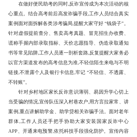
在做好便民助考的同时,反诈宣传成为本次活动的核
心重点。结合高考前后高发诈骗手段,工作人员结合真实
案例面对面拆解各类涉考骗局,提醒大家守好 “钱袋子”。
针对虚假提前查分、售卖高考真题、冒充招生办收费、
谎称手握内部录取指标、天价志愿指导、伪造录取通知
书等常见陷阱,工作人员逐一剖析套路,反复提醒大家务必
以官方渠道发布的高考信息为准,不轻信陌生来电与不明
链接,不泄露个人及银行卡信息,牢记 “不轻信、不透露、
不转账”。
针对乡村地区家长反诈意识薄弱、易因升学心切上
当受骗的情况,宣传队伍深入村巷农户,用方言拉家常、讲
案例,重点讲解助学金、助学贷相关诈骗手法。面对老年
群体,工作人员还手把手协助大家安装国家反诈中心
APP、开通来电预警,依托科技手段强化防护。宣传内容