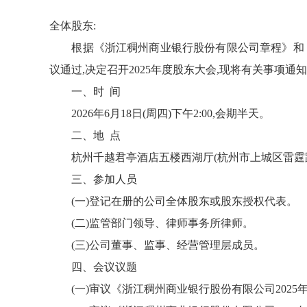
全体股东
:
根据《浙江稠州商业银行股份有限公司章程》和
议通过
,决定召开
202
5
年
度股东
大会,
现将
有关事项通知
一、时 间
202
6
年
6
月
18
日
(
周
四
)
下午
2
:
0
0,会期半天。
二
、地 点
杭州千越
君亭
酒店五楼
西湖
厅(杭州市上城区雷霆路
三
、参加人员
(一)登记在册的公司全体股东或股东授权代表。
(二)监管部门领导、律师事务所律师。
(三)
公司
董事、监事、经营管理层成员。
四
、
会议
议
题
(一)审议《浙江稠州商业银行股份有限公司20
2
5